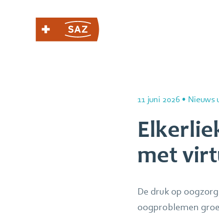
11 juni 2026
•
Nieuws u
Elkerli
met virt
De druk op oogzorg 
oogproblemen groeit