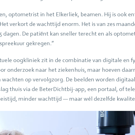
n, optometrist in het Elkerliek, beamen. Hij is ook en
Het verkort de wachttijd enorm. Het is van zes maand
 dagen. De patiënt kan sneller terecht en als optome
 spreekuur gekregen.”
tuele oogkliniek zit in de combinatie van digitale en f
r onderzoek naar het ziekenhuis, maar hoeven daarna
en wachten op vervolgzorg. De beelden worden digitaa
slag thuis via de BeterDichtbij‑app, een portaal, of tel
eistijd, minder wachttijd — maar wél dezelfde kwalite