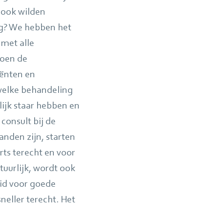
 ook wilden
ng? We hebben het
 met alle
doen de
iënten en
welke behandeling
lijk staar hebben en
consult bij de
nden zijn, starten
ts terecht en voor
uurlijk, wordt ook
eid voor goede
neller terecht. Het