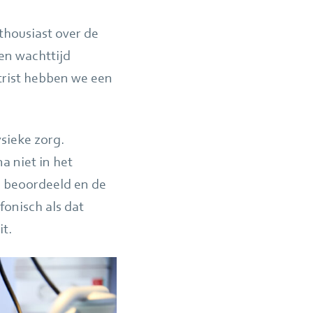
thousiast over de
en wachttijd
trist hebben we een
ysieke zorg.
 niet in het
l beoordeeld en de
efonisch als dat
it.