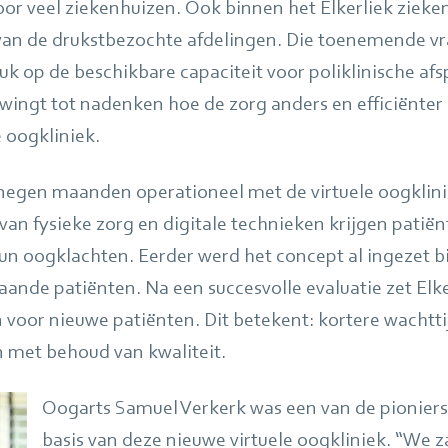
or veel ziekenhuizen. Ook binnen het Elkerliek zieken
an de drukstbezochte afdelingen. Die toenemende vr
uk op de beschikbare capaciteit voor poliklinische af
wingt tot nadenken hoe de zorg anders en efficiënter i
 oogkliniek.
m negen maanden operationeel met de virtuele oogklini
an fysieke zorg en digitale technieken krijgen patiën
hun oogklachten. Eerder werd het concept al ingezet bi
ande patiënten. Na een succesvolle evaluatie zet Elker
n voor nieuwe patiënten. Dit betekent: kortere wachtt
 met behoud van kwaliteit.
Oogarts Samuel Verkerk was een van de pioniers.
basis van deze nieuwe virtuele oogkliniek. “We 