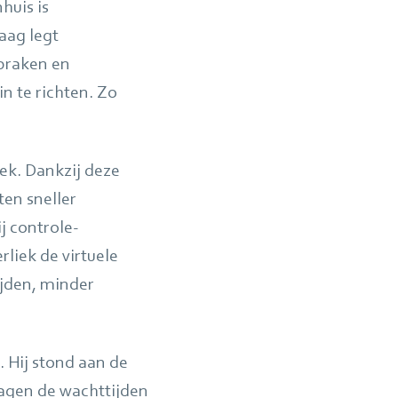
huis is
aag legt
spraken en
n te richten. Zo
ek. Dankzij deze
ten sneller
j controle-
liek de virtuele
ijden, minder
 Hij stond aan de
zagen de wachttijden