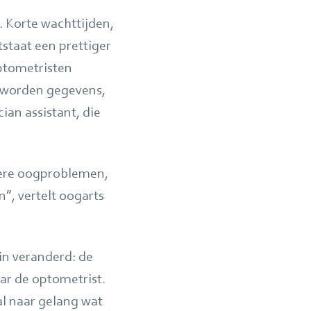
. Korte wachttijden,
tstaat een prettiger
Optometristen
l worden gegevens,
ian assistant, die
xere oogproblemen,
n”, vertelt oogarts
zin veranderd: de
ar de optometrist.
al naar gelang wat