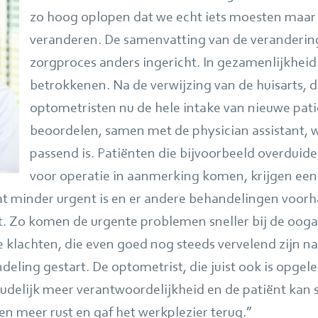
zo hoog oplopen dat we echt iets moesten maar
veranderen. De samenvatting van de veranderi
zorgproces anders ingericht. In gezamenlijkheid
betrokkenen. Na de verwijzing van de huisarts, 
optometristen nu de hele intake van nieuwe pat
beoordelen, samen met de physician assistant, 
passend is. Patiënten die bijvoorbeeld overduide
voor operatie in aanmerking komen, krijgen een 
at minder urgent is en er andere behandelingen voorha
t. Zo komen de urgente problemen sneller bij de oogar
klachten, die even goed nog steeds vervelend zijn nat
eling gestart. De optometrist, die juist ook is opgel
udelijk meer verantwoordelijkheid en de patiënt kan s
en meer rust en gaf het werkplezier terug.”