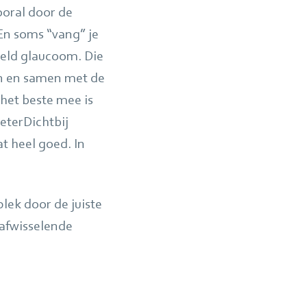
ooral door de
En soms “vang” je
eeld glaucoom. Die
en en samen met de
het beste mee is
eterDichtbij
t heel goed. In
plek door de juiste
 afwisselende