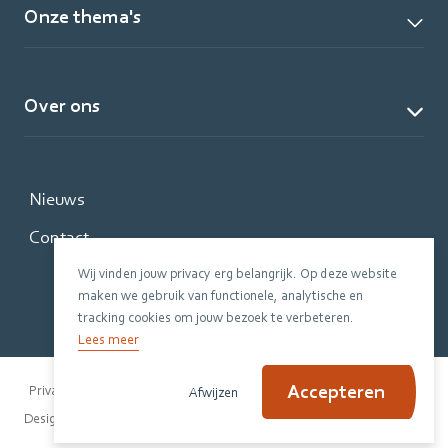
Onze thema's
Over ons
Nieuws
Contact
Wij vinden jouw privacy erg belangrijk. Op deze website
maken we gebruik van functionele, analytische en
tracking cookies om jouw bezoek te verbeteren.
Lees meer
Accepteren
Privacy Policy
Disclaimer
Cookiebeleid
Afwijzen
|
Design Evers + de Gier
Code Jannes & Mannes