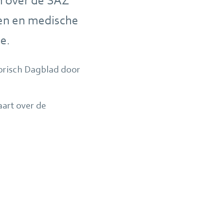
en over de SAZ
en en medische
e.
orisch Dagblad door
aart over de