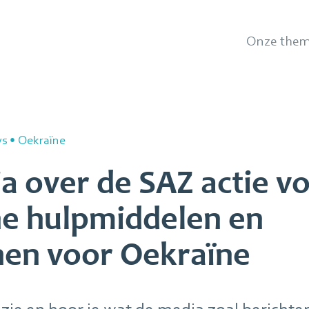
Onze them
ws
•
Oekraïne
a over de SAZ actie v
e hulpmiddelen en
nen voor Oekraïne