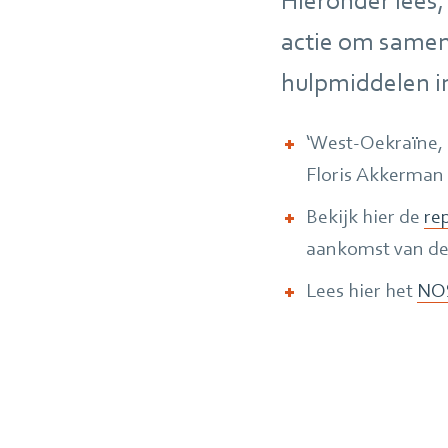
Hieronder lees,
actie om samen
hulpmiddelen i
‘West-Oekraïne, 
Floris Akkerman (
Bekijk hier de
re
aankomst van de e
Lees hier het
NOS