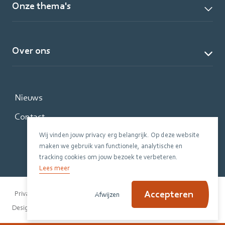
Onze thema's
Over ons
Nieuws
Contact
Wij vinden jouw privacy erg belangrijk. Op deze website
maken we gebruik van functionele, analytische en
tracking cookies om jouw bezoek te verbeteren.
Lees meer
Accepteren
Privacy Policy
Disclaimer
Cookiebeleid
Afwijzen
|
Design Evers + de Gier
Code Jannes & Mannes