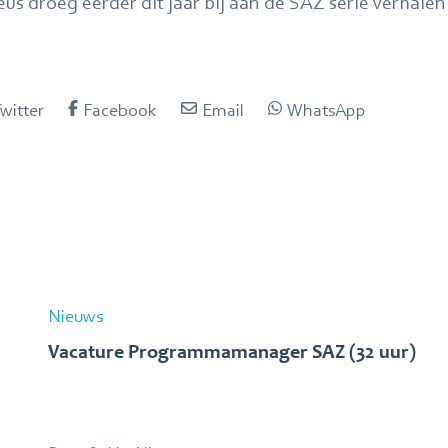
us droeg eerder dit jaar bij aan de SAZ serie verhalen
witter
Facebook
Email
WhatsApp
Nieuws
Vacature Programmamanager SAZ (32 uur)