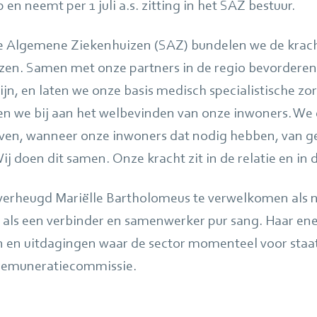
en neemt per 1 juli a.s. zitting in het SAZ bestuur.
Algemene Ziekenhuizen (SAZ) bundelen we de krach
zen. Samen met onze partners in de regio bevorderen
jn, en laten we onze basis medisch specialistische z
en we bij aan het welbevinden van onze inwoners. We 
ven, wanneer onze inwoners dat nodig hebben, van ge
Wij doen dit samen. Onze kracht zit in de relatie en in
 verheugd Mariëlle Bartholomeus te verwelkomen als n
 als een verbinder en samenwerker pur sang. Haar en
n en uitdagingen waar de sector momenteel voor staat’
r remuneratiecommissie.