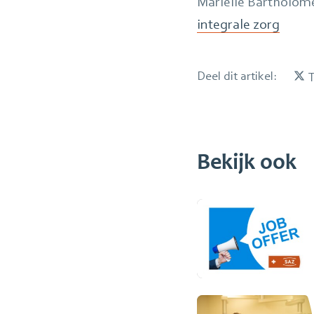
Mariëlle Bartholome
integrale zorg
Deel dit artikel:
T
Bekijk ook