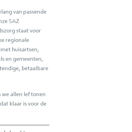
belang van passende
onze SAZ
szorg staat voor
ke regionale
met huisartsen,
als en gemeenten,
endige, betaalbare
 we allen lef tonen
at klaar is voor de