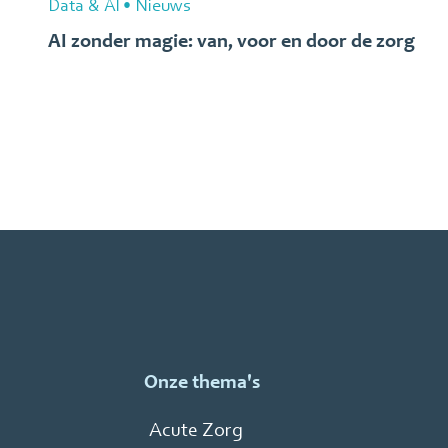
Data & AI
•
Nieuws
AI zonder magie: van, voor en door de zorg
Onze thema's
Acute Zorg