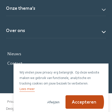
Onze thema's
Over ons
Nieuws
Contact
Wij vinden jouw privacy erg belangrijk. Op deze website
maken we gebruik van functionele, analytische en
tracking cookies om jouw bezoek te verbeteren.
Lees meer
Accepteren
Privacy Policy
Disclaimer
Cookiebeleid
Afwijzen
|
Design Evers + de Gier
Code Jannes & Mannes