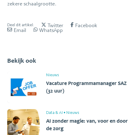
zekere schaalgrootte.
Twitter
Facebook
Deel dit artikel:
Email
WhatsApp
Bekijk ook
Nieuws
Vacature Programmamanager SAZ
(32 uur)
Data & AI
•
Nieuws
AI zonder magie: van, voor en door
de zorg