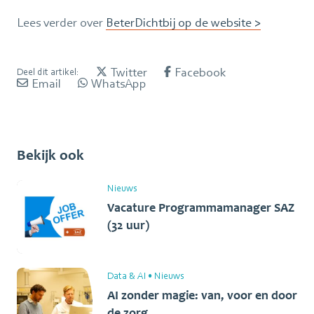
Lees verder over
BeterDichtbij op de website >
Twitter
Facebook
Deel dit artikel:
Email
WhatsApp
Bekijk ook
Nieuws
Vacature Programmamanager SAZ
(32 uur)
Data & AI
•
Nieuws
AI zonder magie: van, voor en door
de zorg