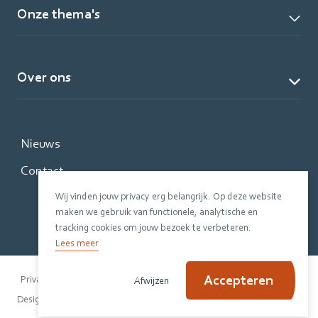
Onze thema's
Over ons
Nieuws
Contact
Wij vinden jouw privacy erg belangrijk. Op deze website
maken we gebruik van functionele, analytische en
tracking cookies om jouw bezoek te verbeteren.
Lees meer
Accepteren
Privacy Policy
Disclaimer
Cookiebeleid
Afwijzen
|
Design Evers + de Gier
Code Jannes & Mannes