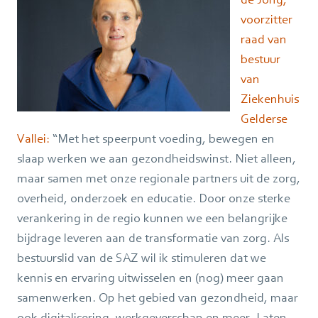
voorzitter
raad van
bestuur
van
Ziekenhuis
Gelderse
Vallei:
“Met het speerpunt voeding, bewegen en
slaap werken we aan gezondheidswinst. Niet alleen,
maar samen met onze regionale partners uit de zorg,
overheid, onderzoek en educatie. Door onze sterke
verankering in de regio kunnen we een belangrijke
bijdrage leveren aan de transformatie van zorg. Als
bestuurslid van de SAZ wil ik stimuleren dat we
kennis en ervaring uitwisselen en (nog) meer gaan
samenwerken. Op het gebied van gezondheid, maar
ook digitalisering, werkgeverschap en meer. Laten