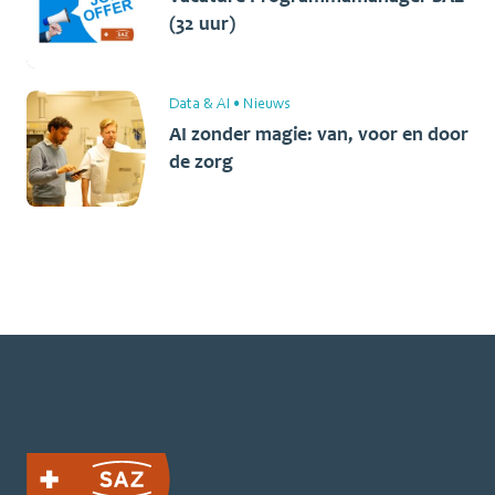
(32 uur)
Data & AI
•
Nieuws
AI zonder magie: van, voor en door
de zorg